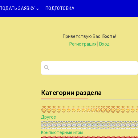
ПОДАТЬ ЗАЯВКУ
ПОДГОТОВКА
keyboard_arrow_down
Приветствую Вас
,
Гость
!
Регистрация
|
Вход
Категории раздела
Другое
Компьютерные игры