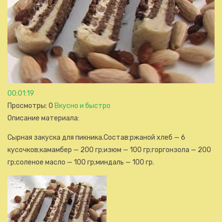
00:01:19
Просмотры
: 0
Вкусно и быстро
Описание материала
:
Сырная закуска для пикника.Состав:ржаной хлеб — 6
кусочков;камамбер — 200 гр;изюм — 100 гр;горгонзола — 200
гр;соленое масло — 100 гр;миндаль — 100 гр.