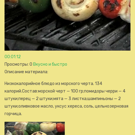
00:01:12
Просмотры
: 0
Вкусно и быстро
Описание материала
:
Низкокалорийное блюдо из морского черта. 134
калорий.Состав:морской черт — 100 гр;помидоры черри — 4
штуки;перец — 2 штуки;мята — 3 листка;шампиньоны — 2
штуки;оливковое масло, уксус хереса, соль, цельнозерновая
горчица.