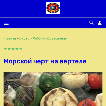
search
person
menu
Главная
»
Видео
»
Хобби и образование
Морской черт на вертеле