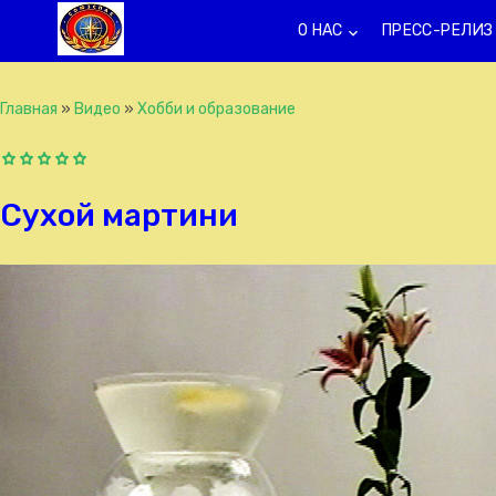
О НАС
ПРЕСС-РЕЛИЗ
keyboard_arrow_down
k
Главная
»
Видео
»
Хобби и образование
Сухой мартини