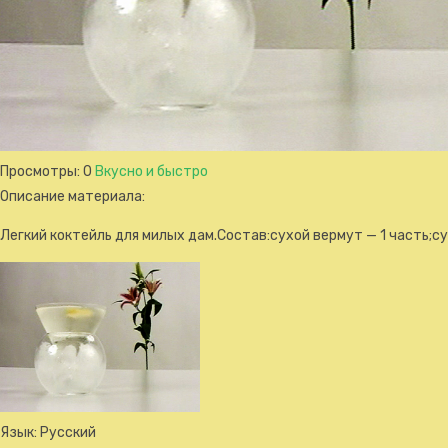
Просмотры
: 0
Вкусно и быстро
Описание материала
:
Легкий коктейль для милых дам.Состав:сухой вермут — 1 часть;су
Язык
: Русский