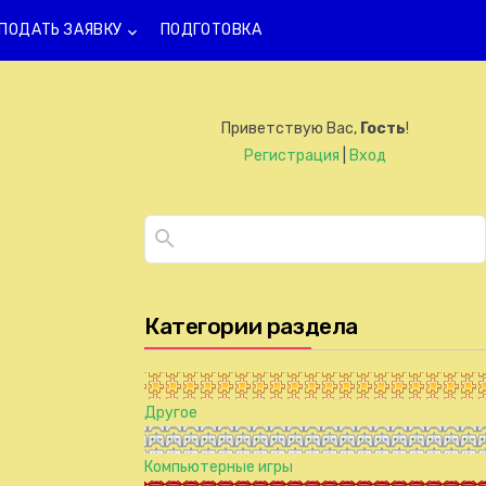
ПОДАТЬ ЗАЯВКУ
ПОДГОТОВКА
keyboard_arrow_down
Приветствую Вас
,
Гость
!
Регистрация
|
Вход
Категории раздела
Другое
Компьютерные игры