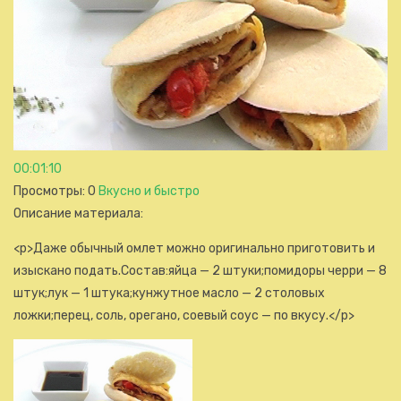
00:01:10
Просмотры
: 0
Вкусно и быстро
Описание материала
:
<p>Даже обычный омлет можно оригинально приготовить и
изыскано подать.Состав:яйца — 2 штуки;помидоры черри — 8
штук;лук — 1 штука;кунжутное масло — 2 столовых
ложки;перец, соль, орегано, соевый соус — по вкусу.</p>