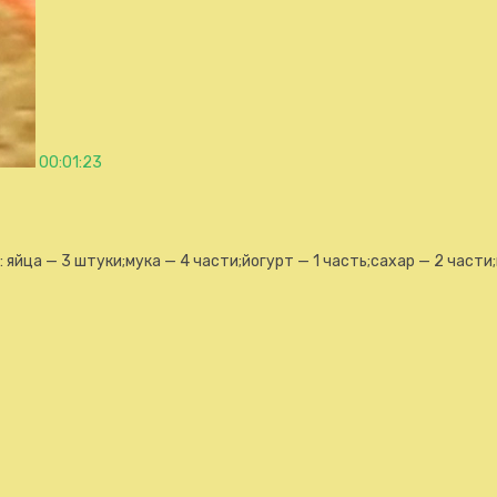
00:01:23
яйца — 3 штуки;мука — 4 части;йогурт — 1 часть;сахар — 2 части;