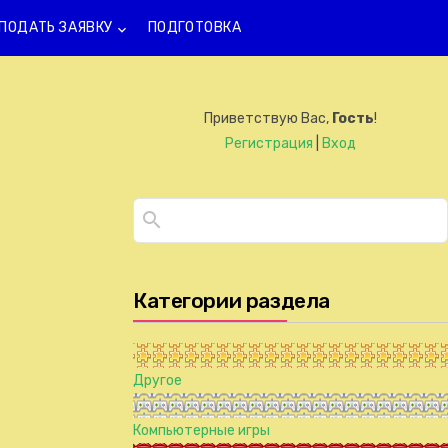
ПОДАТЬ ЗАЯВКУ
ПОДГОТОВКА
keyboard_arrow_down
Приветствую Вас
,
Гость
!
Регистрация
|
Вход
Категории раздела
Другое
Компьютерные игры