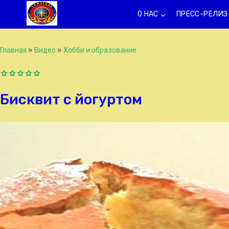
О НАС
ПРЕСС-РЕЛИЗ
keyboard_arrow_down
k
Главная
»
Видео
»
Хобби и образование
Бисквит с йогуртом