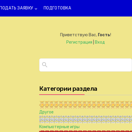
ПОДАТЬ ЗАЯВКУ
ПОДГОТОВКА
keyboard_arrow_down
Приветствую Вас
,
Гость
!
Регистрация
|
Вход
Категории раздела
Другое
Компьютерные игры