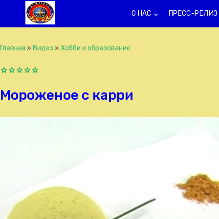
О НАС
ПРЕСС-РЕЛИЗ
keyboard_arrow_down
k
Главная
»
Видео
»
Хобби и образование
Мороженое с карри