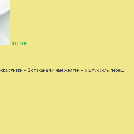
00:01:05
жка;сливки — 2 стакана;яичные желтки — 6 штук;соль, перец.