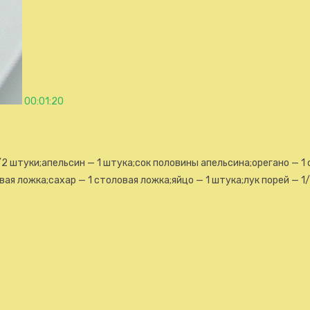
00:01:20
2 штуки;апельсин — 1 штука;сок половины апельсина;орегано — 1
вая ложка;сахар — 1 столовая ложка;яйцо — 1 штука;лук порей — 1