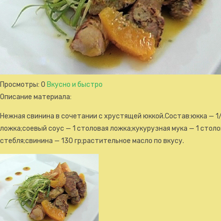
Просмотры
: 0
Вкусно и быстро
Описание материала
:
Нежная свинина в сочетании с хрустящей юккой.Состав:юкка — 1/
ложка;соевый соус — 1 столовая ложка;кукурузная мука — 1 столо
стебля;свинина — 130 гр;растительное масло по вкусу.