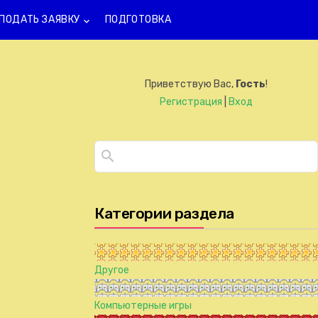
ПОДАТЬ ЗАЯВКУ
ПОДГОТОВКА
keyboard_arrow_down
Приветствую Вас
,
Гость
!
Регистрация
|
Вход
Категории раздела
Другое
Компьютерные игры