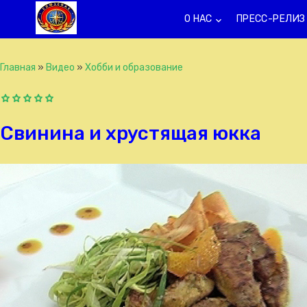
О НАС
ПРЕСС-РЕЛИЗ
keyboard_arrow_down
k
Главная
»
Видео
»
Хобби и образование
Свинина и хрустящая юкка