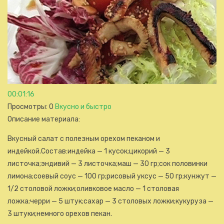
00:01:16
Просмотры
: 0
Вкусно и быстро
Описание материала
:
Вкусный салат с полезным орехом пеканом и
индейкой.Состав:индейка — 1 кусок;цикорий — 3
листочка;эндивий — 3 листочка;маш — 30 гр;сок половинки
лимона;соевый соус — 100 гр;рисовый уксус — 50 гр;кунжут —
1/2 столовой ложки;оливковое масло — 1 столовая
ложка;черри — 5 штук;сахар — 3 столовых ложки;кукуруза —
3 штуки;немного орехов пекан.