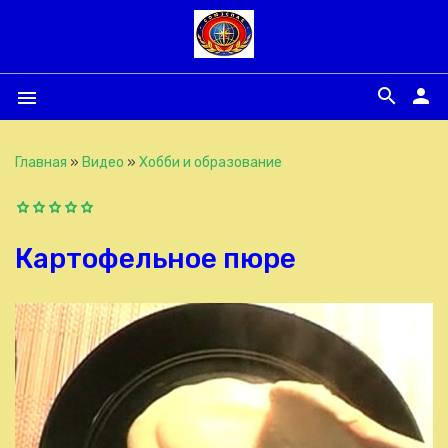
search
person
menu
Главная
»
Видео
»
Хобби и образование
Картофельное пюре