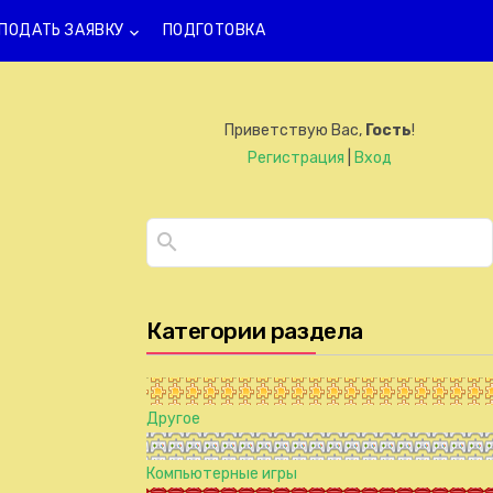
ПОДАТЬ ЗАЯВКУ
ПОДГОТОВКА
keyboard_arrow_down
Приветствую Вас
,
Гость
!
Регистрация
|
Вход
Категории раздела
Другое
Компьютерные игры