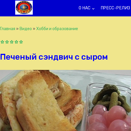
О НАС
ПРЕСС-РЕЛИЗ
keyboard_arrow_down
k
Главная
»
Видео
»
Хобби и образование
Печеный сэндвич с сыром