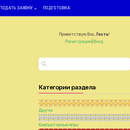
ПОДАТЬ ЗАЯВКУ
ПОДГОТОВКА
keyboard_arrow_down
Приветствую Вас
,
Гость
!
Регистрация
|
Вход
Категории раздела
Другое
Компьютерные игры