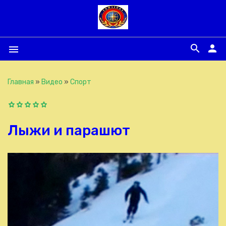
search
person
menu
Главная
»
Видео
»
Спорт
Лыжи и парашют