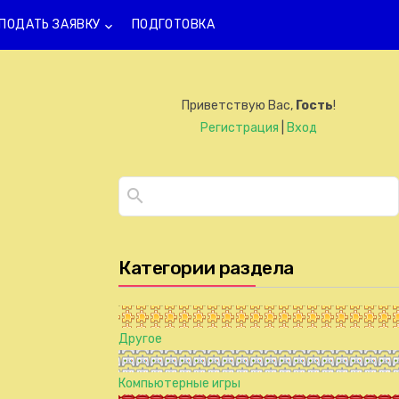
ПОДАТЬ ЗАЯВКУ
ПОДГОТОВКА
keyboard_arrow_down
Приветствую Вас
,
Гость
!
Регистрация
|
Вход
Категории раздела
Другое
Компьютерные игры