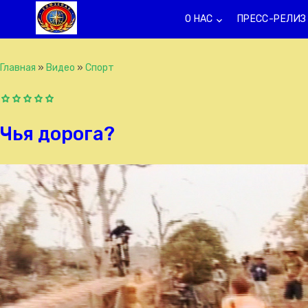
О НАС
ПРЕСС-РЕЛИЗ
keyboard_arrow_down
k
Главная
»
Видео
»
Спорт
Чья дорога?