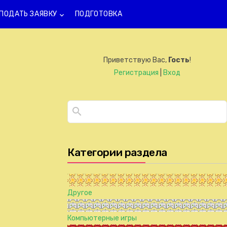
ПОДАТЬ ЗАЯВКУ
ПОДГОТОВКА
keyboard_arrow_down
Приветствую Вас
,
Гость
!
Регистрация
|
Вход
Категории раздела
Другое
Компьютерные игры