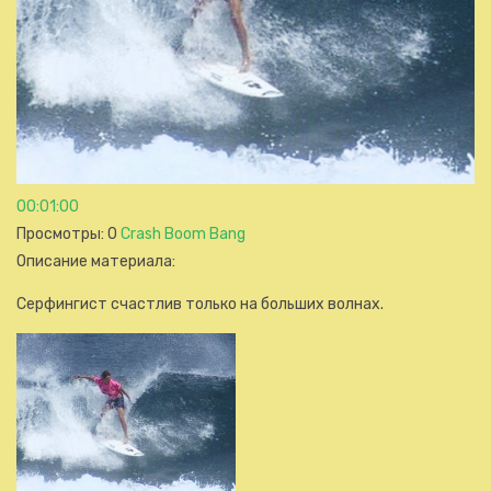
00:01:00
Просмотры
: 0
Crash Boom Bang
Описание материала
:
Серфингист счастлив только на больших волнах.