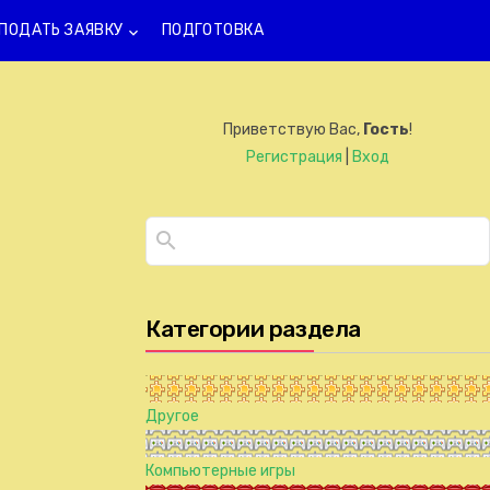
ПОДАТЬ ЗАЯВКУ
ПОДГОТОВКА
keyboard_arrow_down
Приветствую Вас
,
Гость
!
Регистрация
|
Вход
Категории раздела
Другое
Компьютерные игры