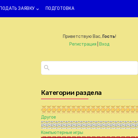
ПОДАТЬ ЗАЯВКУ
ПОДГОТОВКА
keyboard_arrow_down
Приветствую Вас
,
Гость
!
Регистрация
|
Вход
Категории раздела
Другое
Компьютерные игры