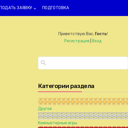
ПОДАТЬ ЗАЯВКУ
ПОДГОТОВКА
keyboard_arrow_down
Приветствую Вас
,
Гость
!
Регистрация
|
Вход
Категории раздела
Другое
Компьютерные игры