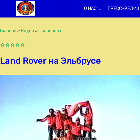
О НАС
ПРЕСС-РЕЛИЗ
keyboard_arrow_down
k
Главная
»
Видео
»
Транспорт
Land Rover на Эльбрусе