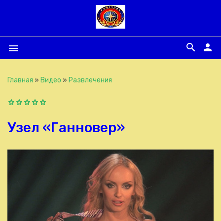
search
person
menu
Главная
»
Видео
»
Развлечения
Узел «Ганновер»