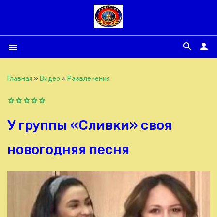
search
person
menu
Главная
»
Видео
»
Развлечения
У группы «Сливки» своя
новогодняя песня