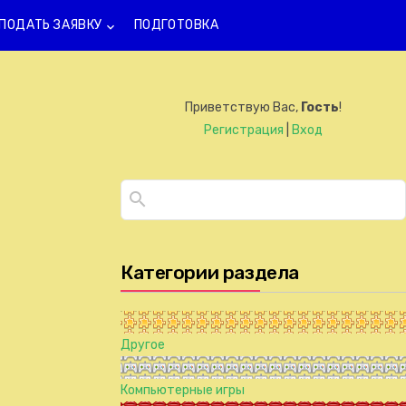
ПОДАТЬ ЗАЯВКУ
ПОДГОТОВКА
keyboard_arrow_down
Приветствую Вас
,
Гость
!
Регистрация
|
Вход
Категории раздела
Другое
Компьютерные игры