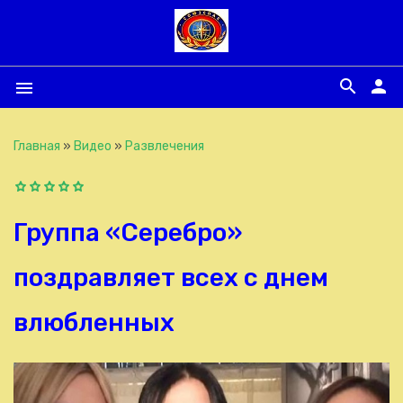
search
person
menu
Главная
»
Видео
»
Развлечения
Группа «Серебро»
поздравляет всех с днем
влюбленных