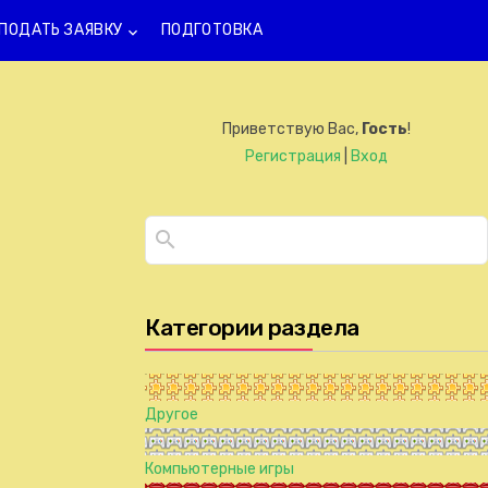
ПОДАТЬ ЗАЯВКУ
ПОДГОТОВКА
keyboard_arrow_down
Приветствую Вас
,
Гость
!
Регистрация
|
Вход
Категории раздела
Другое
Компьютерные игры