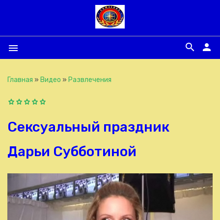
search
person
menu
Главная
»
Видео
»
Развлечения
Сексуальный праздник
Дарьи Субботиной