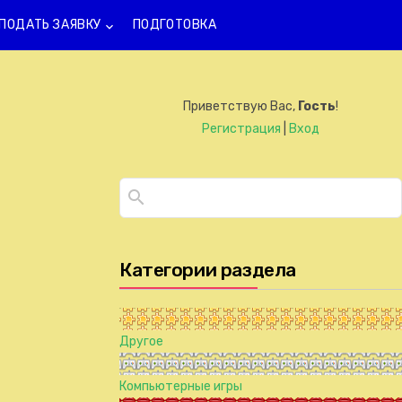
ПОДАТЬ ЗАЯВКУ
ПОДГОТОВКА
keyboard_arrow_down
Приветствую Вас
,
Гость
!
Регистрация
|
Вход
Категории раздела
Другое
Компьютерные игры