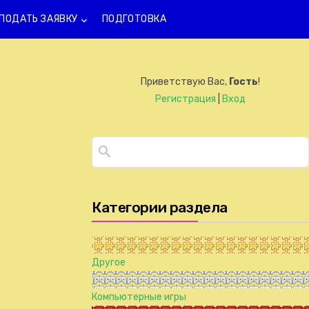
ПОДАТЬ ЗАЯВКУ
ПОДГОТОВКА
keyboard_arrow_down
Приветствую Вас
,
Гость
!
Регистрация
|
Вход
Категории раздела
Другое
Компьютерные игры