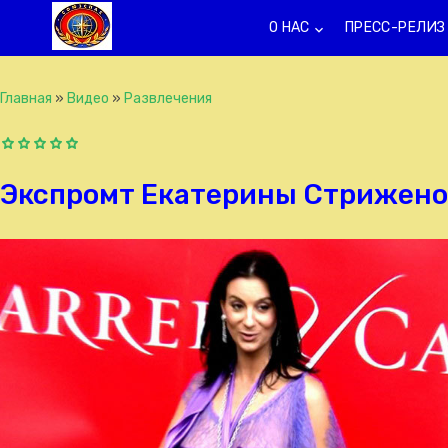
О НАС
ПРЕСС-РЕЛИЗ
keyboard_arrow_down
k
Главная
»
Видео
»
Развлечения
Экспромт Екатерины Стрижен