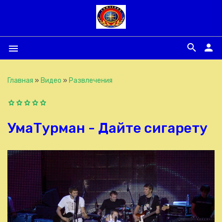
search
person
menu
Главная
»
Видео
»
Развлечения
УмаТурман - Дайте сигарету