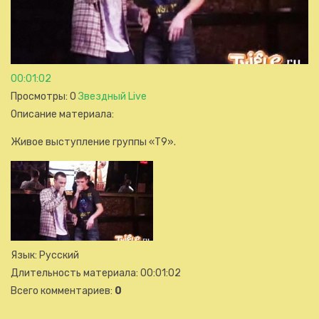
00:01:02
Просмотры
: 0
Звездный Live
Описание материала
:
Живое выступление группы «Т9».
Язык
: Русский
Длительность материала
: 00:01:02
Всего комментариев
:
0