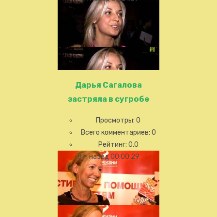
Дарья Сагалова
застряла в сугробе
Просмотры
:
0
Всего комментариев
:
0
Рейтинг
:
0.0
8 г. назад
00:00:29