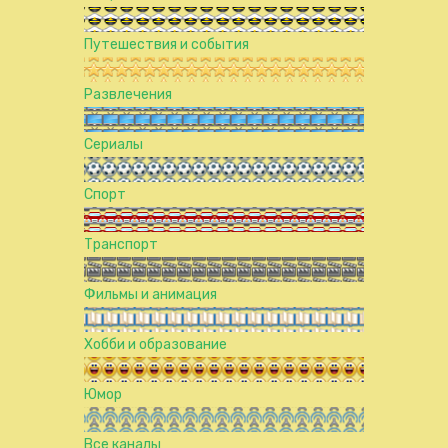
Путешествия и события
Развлечения
Сериалы
Спорт
Транспорт
Фильмы и анимация
Хобби и образование
Юмор
Все каналы