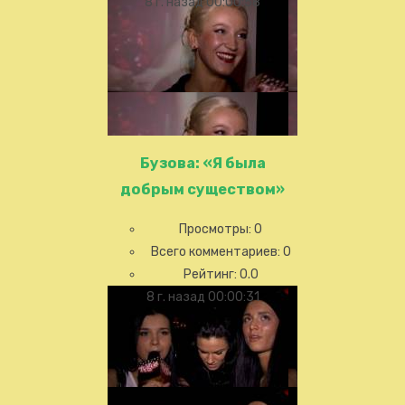
8 г. назад
00:00:58
Бузова: «Я была
добрым существом»
Просмотры
:
0
Всего комментариев
:
0
Рейтинг
:
0.0
8 г. назад
00:00:31